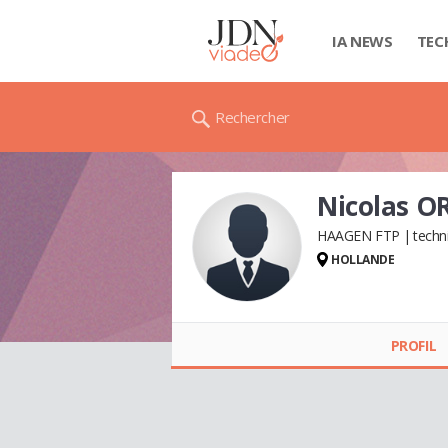
IA NEWS
TEC
Rechercher
Nicolas O
HAAGEN FTP
techn
HOLLANDE
Nicolas ORIEULX DE
LA PORTE
PROFIL