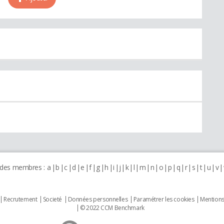
 des membres :
a
b
c
d
e
f
g
h
i
j
k
l
m
n
o
p
q
r
s
t
u
v
Recrutement
Societé
Données personnelles
Paramétrer les cookies
Mentions
© 2022 CCM Benchmark