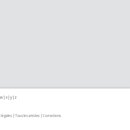
w
x
y
z
 légales
Tous les articles
Corrections