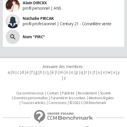
Alain DIRCKX
profil personnel | ANS
Nathalie PIRCAK
profil professionnel | Century 21 - Conseillère vente
Nom "PIRC"
Annuaire des membres :
a
b
c
d
e
f
g
h
i
j
k
l
m
n
o
p
q
r
s
t
u
v
w
x
y
z
Qui sommes nous
Contact
Publicité
Recrutement
Societé
Données personnelles
Paramétrer les cookies
Mentions légales
Tous les articles
Corrections
© 2022 CCM Benchmark