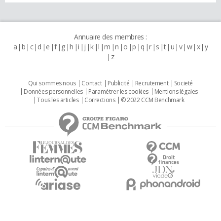
Annuaire des membres :
a
b
c
d
e
f
g
h
i
j
k
l
m
n
o
p
q
r
s
t
u
v
w
x
y
z
Qui sommes nous
Contact
Publicité
Recrutement
Societé
Données personnelles
Paramétrer les cookies
Mentions légales
Tous les articles
Corrections
© 2022 CCM Benchmark