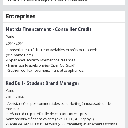
Entreprises
Natixis Financement
- Conseiller Credit
Paris
2014 - 2014
- Conseiller en crédits renouvelables et prêts personnels
(pro/particuliers).
- Expérience en recouvrement de créances.
- Travail sur logiciels privés (OpenGo, Siclid)
- Gestion de flux : courriers, mails et téléphonies.
Red Bull
- Student Brand Manager
Paris
2013 - 2014
- Assistant équipes commerciales et marketing (ambassadeur de
marque)
- Création d'un portefeuille de contacts (Brest) puis
partenariats/créations events (ex : EDHEC, 4L Trophy ..)
- Vente de Red Bull sur Festivals (2500 canettes), événements sportifs