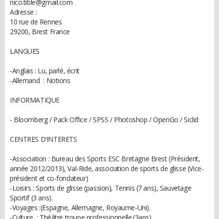
nico.tible@gmail.com
Adresse :
10 rue de Rennes
29200, Brest France
LANGUES
-Anglais : Lu, parlé, écrit
-Allemand : Notions
INFORMATIQUE
- Bloomberg / Pack Office / SPSS / Photoshop / OpenGo / Siclid
CENTRES D’INTERETS
-Association : Bureau des Sports ESC Bretagne Brest (Président,
année 2012/2013), Val-Ride, association de sports de glisse (Vice-
président et co-fondateur)
-Loisirs : Sports de glisse (passion), Tennis (7 ans), Sauvetage
Sportif (3 ans).
-Voyages :(Espagne, Allemagne, Royaume-Uni).
-Culture : Théâtre troupe professionnelle.(3ans)