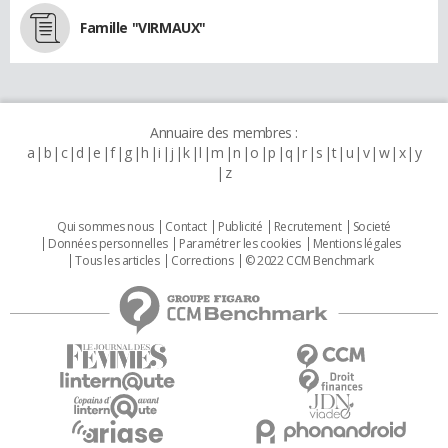
Famille "VIRMAUX"
Annuaire des membres :
a
b
c
d
e
f
g
h
i
j
k
l
m
n
o
p
q
r
s
t
u
v
w
x
y
z
Qui sommes nous
Contact
Publicité
Recrutement
Societé
Données personnelles
Paramétrer les cookies
Mentions légales
Tous les articles
Corrections
© 2022 CCM Benchmark