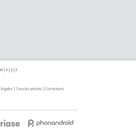
w
x
y
z
 légales
Tous les articles
Corrections