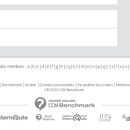
 des membres :
a
b
c
d
e
f
g
h
i
j
k
l
m
n
o
p
q
r
s
t
u
v
Recrutement
Societé
Données personnelles
Paramétrer les cookies
Mentions
© 2022 CCM Benchmark