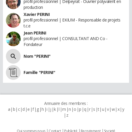
profil professionnel | Delpeyrat - Ouvrier polyvalent en
production
Xavier PERINI
profil professionnel | EKIUM - Responsable de projets
t.c.e
Jean PERINI
profil professionnel | CONSULTANT AND Co -
Fondateur
Nom "PERINI"
Famille "PERINI"
Annuaire des membres :
a
b
c
d
e
f
g
h
i
j
k
l
m
n
o
p
q
r
s
t
u
v
w
x
y
z
Qui sommes nous
Contact
Publicité
Recrutement
Societé