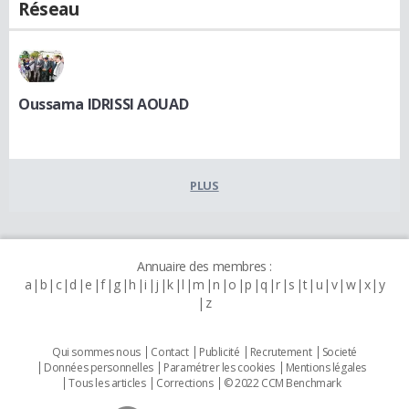
Réseau
Oussama IDRISSI AOUAD
PLUS
Annuaire des membres :
a
b
c
d
e
f
g
h
i
j
k
l
m
n
o
p
q
r
s
t
u
v
w
x
y
z
Qui sommes nous
Contact
Publicité
Recrutement
Societé
Données personnelles
Paramétrer les cookies
Mentions légales
Tous les articles
Corrections
© 2022 CCM Benchmark