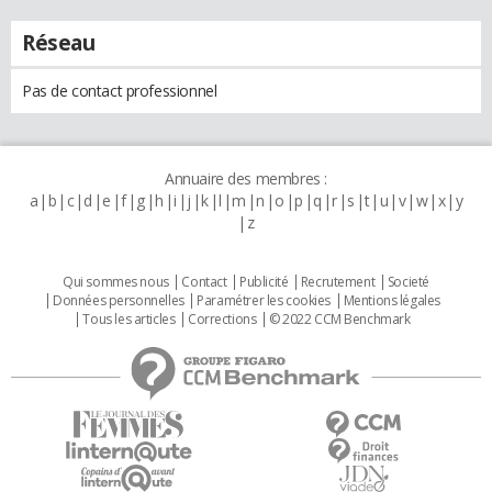
Réseau
Pas de contact professionnel
Annuaire des membres :
a
b
c
d
e
f
g
h
i
j
k
l
m
n
o
p
q
r
s
t
u
v
w
x
y
z
Qui sommes nous
Contact
Publicité
Recrutement
Societé
Données personnelles
Paramétrer les cookies
Mentions légales
Tous les articles
Corrections
© 2022 CCM Benchmark