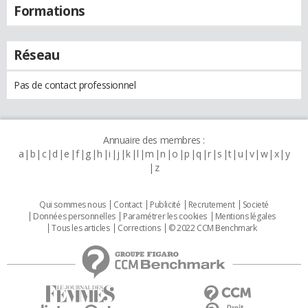
Formations
Réseau
Pas de contact professionnel
Annuaire des membres :
a
b
c
d
e
f
g
h
i
j
k
l
m
n
o
p
q
r
s
t
u
v
w
x
y
z
Qui sommes nous
Contact
Publicité
Recrutement
Societé
Données personnelles
Paramétrer les cookies
Mentions légales
Tous les articles
Corrections
© 2022 CCM Benchmark