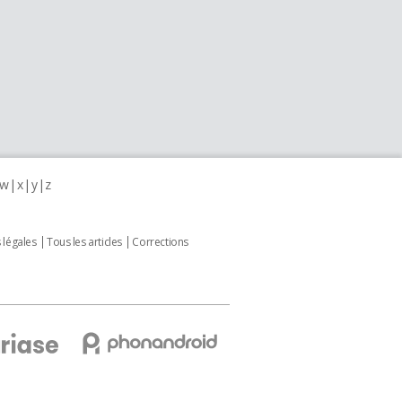
w
x
y
z
 légales
Tous les articles
Corrections