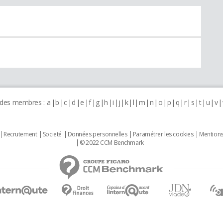
 des membres :
a
b
c
d
e
f
g
h
i
j
k
l
m
n
o
p
q
r
s
t
u
v
Recrutement
Societé
Données personnelles
Paramétrer les cookies
Mentions
© 2022 CCM Benchmark