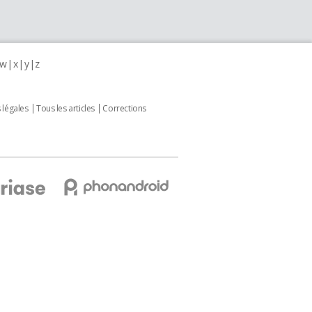
w
x
y
z
 légales
Tous les articles
Corrections