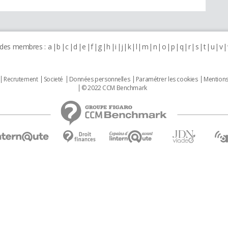
 des membres :
a
b
c
d
e
f
g
h
i
j
k
l
m
n
o
p
q
r
s
t
u
v
Recrutement
Societé
Données personnelles
Paramétrer les cookies
Mentions
© 2022 CCM Benchmark