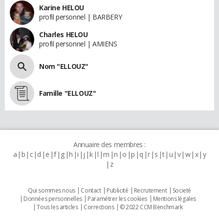
Karine HELOU
profil personnel | BARBERY
Charles HELOU
profil personnel | AMIENS
Nom "ELLOUZ"
Famille "ELLOUZ"
Annuaire des membres :
a
b
c
d
e
f
g
h
i
j
k
l
m
n
o
p
q
r
s
t
u
v
w
x
y
z
Qui sommes nous
Contact
Publicité
Recrutement
Societé
Données personnelles
Paramétrer les cookies
Mentions légales
Tous les articles
Corrections
© 2022 CCM Benchmark