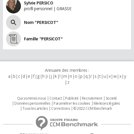
Sylvie PERSICO
profil personnel | GRASSE
Nom "PERSICOT"
Famille "PERSICOT"
Annuaire des membres :
a
b
c
d
e
f
g
h
i
j
k
l
m
n
o
p
q
r
s
t
u
v
w
x
y
z
Qui sommes nous
Contact
Publicité
Recrutement
Societé
Données personnelles
Paramétrer les cookies
Mentions légales
Tous les articles
Corrections
© 2022 CCM Benchmark