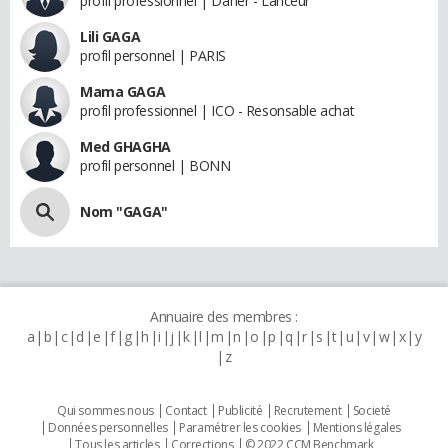
profil professionnel | Daher - Lanceur
Lili GAGA
profil personnel | PARIS
Mama GAGA
profil professionnel | ICO - Resonsable achat
Med GHAGHA
profil personnel | BONN
Nom "GAGA"
Annuaire des membres :
a
b
c
d
e
f
g
h
i
j
k
l
m
n
o
p
q
r
s
t
u
v
w
x
y
z
Qui sommes nous
Contact
Publicité
Recrutement
Societé
Données personnelles
Paramétrer les cookies
Mentions légales
Tous les articles
Corrections
© 2022 CCM Benchmark