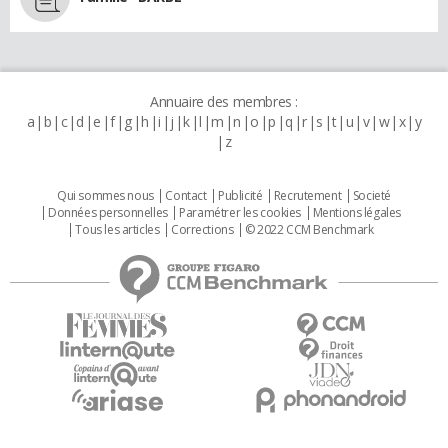
Annuaire des membres :
a
b
c
d
e
f
g
h
i
j
k
l
m
n
o
p
q
r
s
t
u
v
w
x
y
z
Qui sommes nous
Contact
Publicité
Recrutement
Societé
Données personnelles
Paramétrer les cookies
Mentions légales
Tous les articles
Corrections
© 2022 CCM Benchmark