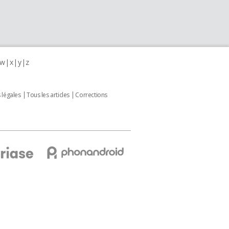
w
x
y
z
 légales
Tous les articles
Corrections