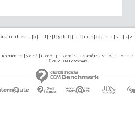
 des membres :
a
b
c
d
e
f
g
h
i
j
k
l
m
n
o
p
q
r
s
t
u
v
Recrutement
Societé
Données personnelles
Paramétrer les cookies
Mentions
© 2022 CCM Benchmark