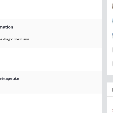
rmation
e - Bagnols les Bains
hérapeute