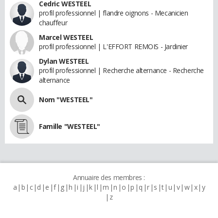
Cedric WESTEEL
profil professionnel | flandre oignons - Mecanicien
chauffeur
Marcel WESTEEL
profil professionnel | L'EFFORT REMOIS - Jardinier
Dylan WESTEEL
profil professionnel | Recherche alternance - Recherche
alternance
Nom "WESTEEL"
Famille "WESTEEL"
Annuaire des membres :
a
b
c
d
e
f
g
h
i
j
k
l
m
n
o
p
q
r
s
t
u
v
w
x
y
z