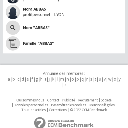
Nora ABBAS
profil personnel | LYON
Nom "ABBAS"
Famille "ABBAS"
Annuaire des membres :
a
b
c
d
e
f
g
h
i
j
k
l
m
n
o
p
q
r
s
t
u
v
w
x
y
z
Qui sommes nous
Contact
Publicité
Recrutement
Societé
Données personnelles
Paramétrer les cookies
Mentions légales
Tous les articles
Corrections
© 2022 CCM Benchmark