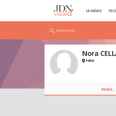
IA NEWS
TEC
Rechercher
Nora CELL
PARIS
Nora CELLALI
PROFIL