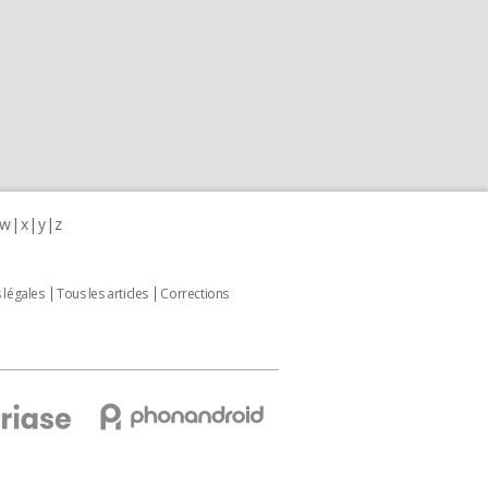
w
x
y
z
 légales
Tous les articles
Corrections