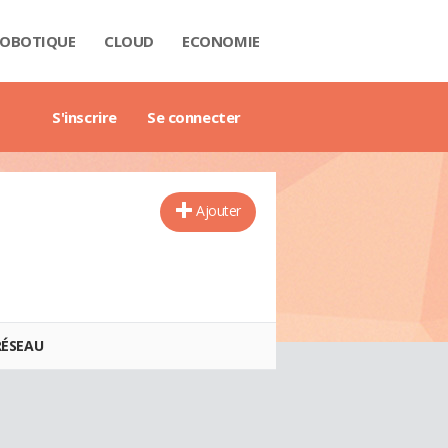
OBOTIQUE
CLOUD
ECONOMIE
 DATA
RIÈRE
NTECH
USTRIE
H
RTECH
TRIMOINE
ANTIQUE
AIL
O
ART CITY
B3
GAZINE
RES BLANCS
DE DE L'ENTREPRISE DIGITALE
DE DE L'IMMOBILIER
DE DE L'INTELLIGENCE ARTIFICIELLE
DE DES IMPÔTS
DE DES SALAIRES
IDE DU MANAGEMENT
DE DES FINANCES PERSONNELLES
GET DES VILLES
X IMMOBILIERS
TIONNAIRE COMPTABLE ET FISCAL
TIONNAIRE DE L'IOT
TIONNAIRE DU DROIT DES AFFAIRES
CTIONNAIRE DU MARKETING
CTIONNAIRE DU WEBMASTERING
TIONNAIRE ÉCONOMIQUE ET FINANCIER
S'inscrire
Se connecter
Ajouter
RÉSEAU