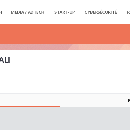
H
MEDIA / ADTECH
START-UP
CYBERSÉCURITÉ
R
BIG
CAR
FI
IND
E-R
IOT
MA
PA
QU
RET
SE
SM
WE
MA
LIV
GUI
GUI
GUI
GUI
GUI
GU
GUI
BUD
PRI
DIC
DIC
DIC
DI
DI
DIC
ALI