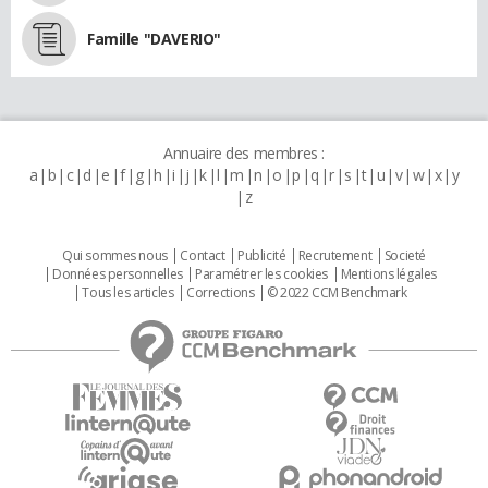
Famille "DAVERIO"
Annuaire des membres :
a
b
c
d
e
f
g
h
i
j
k
l
m
n
o
p
q
r
s
t
u
v
w
x
y
z
Qui sommes nous
Contact
Publicité
Recrutement
Societé
Données personnelles
Paramétrer les cookies
Mentions légales
Tous les articles
Corrections
© 2022 CCM Benchmark