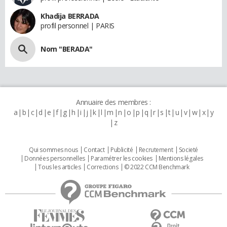
Khadija BERRADA
profil personnel | PARIS
Nom "BERADA"
Annuaire des membres :
a
b
c
d
e
f
g
h
i
j
k
l
m
n
o
p
q
r
s
t
u
v
w
x
y
z
Qui sommes nous
Contact
Publicité
Recrutement
Societé
Données personnelles
Paramétrer les cookies
Mentions légales
Tous les articles
Corrections
© 2022 CCM Benchmark