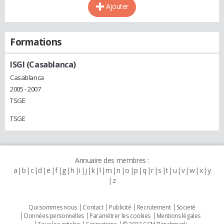
Ajouter
Formations
ISGI (Casablanca)
Casablanca
2005 - 2007
TSGE
TSGE
Annuaire des membres :
a
b
c
d
e
f
g
h
i
j
k
l
m
n
o
p
q
r
s
t
u
v
w
x
y
z
Qui sommes nous
Contact
Publicité
Recrutement
Societé
Données personnelles
Paramétrer les cookies
Mentions légales