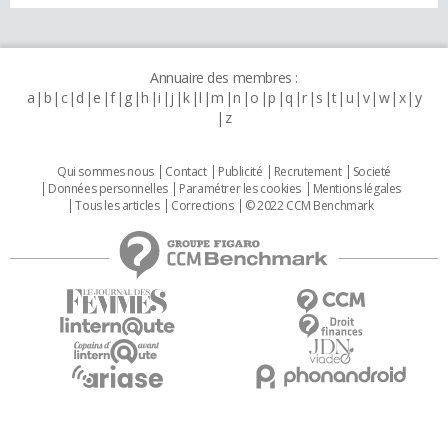
Annuaire des membres :
a
b
c
d
e
f
g
h
i
j
k
l
m
n
o
p
q
r
s
t
u
v
w
x
y
z
Qui sommes nous
Contact
Publicité
Recrutement
Societé
Données personnelles
Paramétrer les cookies
Mentions légales
Tous les articles
Corrections
© 2022 CCM Benchmark