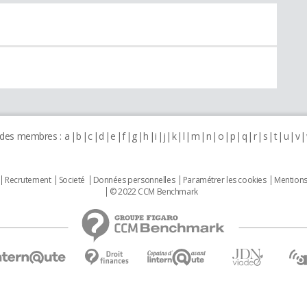
 des membres :
a
b
c
d
e
f
g
h
i
j
k
l
m
n
o
p
q
r
s
t
u
v
Recrutement
Societé
Données personnelles
Paramétrer les cookies
Mentions
© 2022 CCM Benchmark