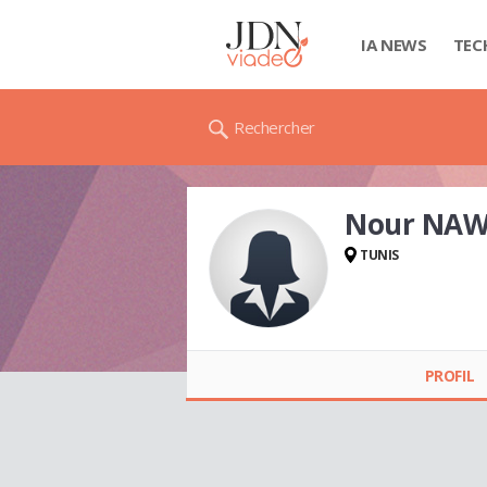
IA NEWS
TEC
Rechercher
Nour NA
TUNIS
Nour NAWARA
PROFIL