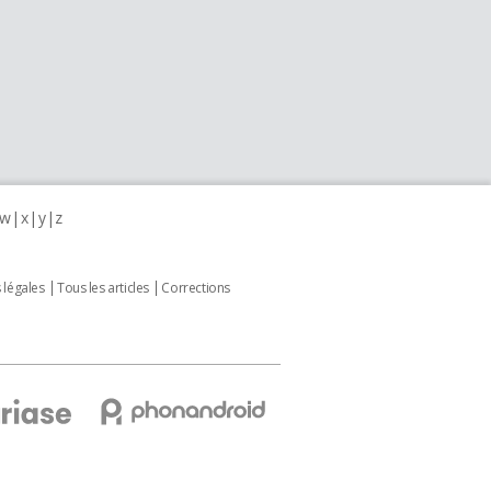
w
x
y
z
 légales
Tous les articles
Corrections