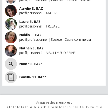
Aurélie EL BAZ
profil personnel | ANGERS
Laure EL BAZ
profil personnel | TRELAZE
Nabila EL BAZ
profil professionnel | Société - Cadre commercial
Nathan EL BAZ
profil personnel | NEUILLY SUR SEINE
Nom "EL BAZ"
Famille "EL BAZ"
Annuaire des membres :
a
b
c
d
e
f
g
h
i
j
k
l
m
n
o
p
q
r
s
t
u
v
w
x
y