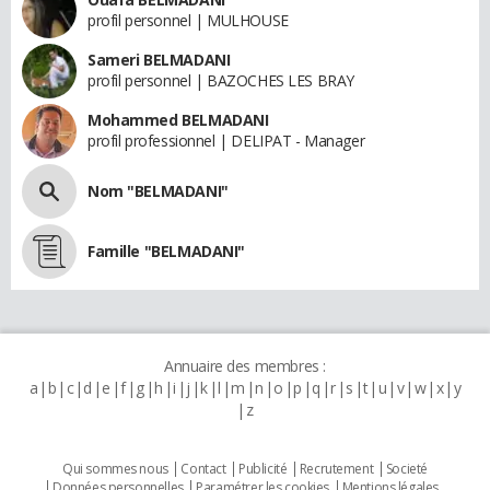
profil personnel | MULHOUSE
Sameri BELMADANI
profil personnel | BAZOCHES LES BRAY
Mohammed BELMADANI
profil professionnel | DELIPAT - Manager
Nom "BELMADANI"
Famille "BELMADANI"
Annuaire des membres :
a
b
c
d
e
f
g
h
i
j
k
l
m
n
o
p
q
r
s
t
u
v
w
x
y
z
Qui sommes nous
Contact
Publicité
Recrutement
Societé
Données personnelles
Paramétrer les cookies
Mentions légales