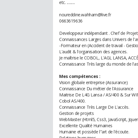
etc. ..........
noureddine.wahham@live.fr
0663619636
Developpeur indépendant . Chef de Proje
Connaissances Larges dans Univers de l'a
-Formateur en (Accident de travail - Gesti
L'audit & l'organisation des agences.
Je maîtrise le COBOL, L'AGL LANSA, ACCÈ
Connaissance Très large du monde de l'as
Mes compétences :
Vision globale entreprise (Assurance)
Connaissance Du métier de l'Assurance
Maitrise De L4G Lansa / AS/400 & Sur 
Cobol AS/400.
Connaissance Très Large De L'accès.
Gestion de projets
WebMaster (Html5, Css3, JavaScript, Jque
Excellente Qualité Humaines
Humaine et possède l"art de l'écoute.
Relations humaines