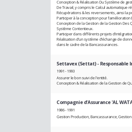
Conception & Réalisation Du Système de gestio
De Travail, y compris le Calcul automatique r
Récupérations & les reversements, ainsi la p
Participer à la conception pour l’amélioratio
Conception de la Gestion de la Gestion Des Q
Système Contentieux.
Participer dans différents projets d’intégratio
Réalisation d’un système d’échange de donné
dans le cadre de la Bancassurances.
Settavex (Settat)
- Responsable 
1991 - 1993
Assurer le bon suivi de l'entité.
Conception & Réalisation de la Gestion de Qua
Compagnie d’Assurance 'AL WAT
1986 - 1991
Gestion Production, Bancassurance, Gestion 