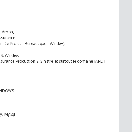
t, Amoa,
ssurance.
on De Projet - Bureautique - Windev).
S, Windev.
surance Production & Sinistre et surtout le domaine IARDT.
WINDOWS.
ry, MySql