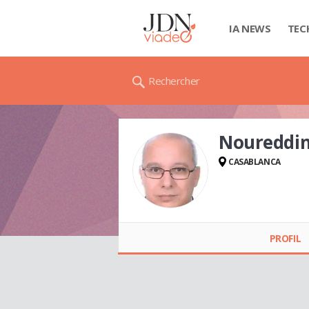
IA NEWS
TEC
Rechercher
Noureddi
CASABLANCA
Noureddine
WAHHAM
PROFIL