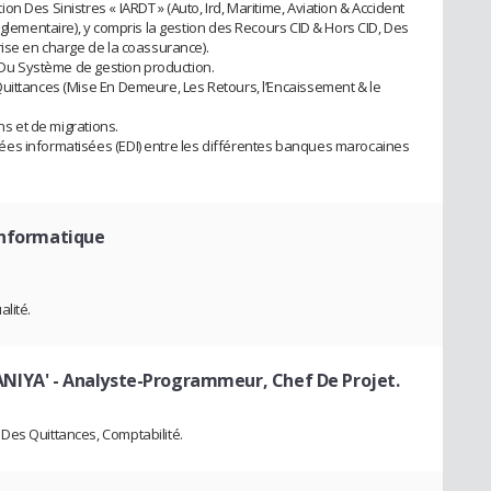
n Des Sinistres « IARDT » (Auto, Ird, Maritime, Aviation & Accident
églementaire), y compris la gestion des Recours CID & Hors CID, Des
rise en charge de la coassurance).
n Du Système de gestion production.
uittances (Mise En Demeure, Les Retours, l’Encaissement & le
ns et de migrations.
es informatisées (EDI) entre les différentes banques marocaines
Informatique
lité.
ANIYA'
- Analyste-Programmeur, Chef De Projet.
Des Quittances, Comptabilité.