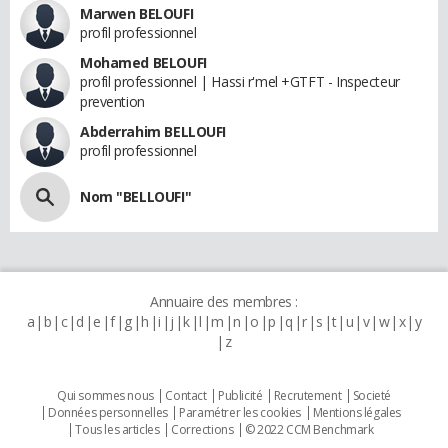
Marwen BELOUFI
profil professionnel
Mohamed BELOUFI
profil professionnel | Hassi r'mel +GTFT - Inspecteur
prevention
Abderrahim BELLOUFI
profil professionnel
Nom "BELLOUFI"
Annuaire des membres :
a
b
c
d
e
f
g
h
i
j
k
l
m
n
o
p
q
r
s
t
u
v
w
x
y
z
Qui sommes nous
Contact
Publicité
Recrutement
Societé
Données personnelles
Paramétrer les cookies
Mentions légales
Tous les articles
Corrections
© 2022 CCM Benchmark