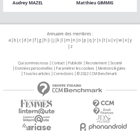
Audrey MAZEL
Matthieu GIMMIG
Annuaire des membres :
a
b
c
d
e
f
g
h
i
j
k
l
m
n
o
p
q
r
s
t
u
v
w
x
y
z
Qui sommes nous
Contact
Publicité
Recrutement
Societé
Données personnelles
Paramétrer les cookies
Mentions légales
Tous les articles
Corrections
© 2022 CCM Benchmark