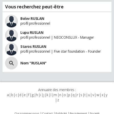
Vous recherchez peut-être
Bolov RUSLAN
profil professionnel
Lupu RUSLAN
profil professionnel | NEOCONSLUX - Manager
Staros RUSLAN
profil professionnel | Five star foundation - Founder
Nom "RUSLAN"
Annuaire des membres :
a
b
c
d
e
f
g
h
i
j
k
l
m
n
o
p
q
r
s
t
u
v
w
x
y
z
Qui sommes nous
Contact
Publicité
Recrutement
Societé