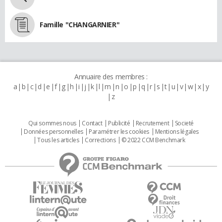
Famille "CHANGARNIER"
Annuaire des membres :
a
b
c
d
e
f
g
h
i
j
k
l
m
n
o
p
q
r
s
t
u
v
w
x
y
z
Qui sommes nous
Contact
Publicité
Recrutement
Societé
Données personnelles
Paramétrer les cookies
Mentions légales
Tous les articles
Corrections
© 2022 CCM Benchmark