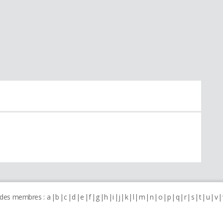
 des membres :
a
b
c
d
e
f
g
h
i
j
k
l
m
n
o
p
q
r
s
t
u
v