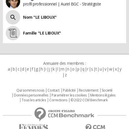
profil professionnel | Aurel BGC - Stratégiste
Nom "LE LIBOUX"
Famille "LE LIBOUX"
Annuaire des membres :
a
b
c
d
e
f
g
h
i
j
k
l
m
n
o
p
q
r
s
t
u
v
w
x
y
z
Qui sommes nous
Contact
Publicité
Recrutement
Societé
Données personnelles
Paramétrer les cookies
Mentions légales
Tous les articles
Corrections
© 2022 CCM Benchmark