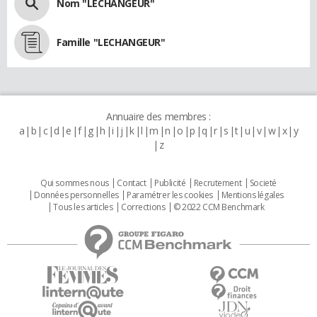
Nom "LECHANGEUR"
Famille "LECHANGEUR"
Annuaire des membres :
a
b
c
d
e
f
g
h
i
j
k
l
m
n
o
p
q
r
s
t
u
v
w
x
y
z
Qui sommes nous
Contact
Publicité
Recrutement
Societé
Données personnelles
Paramétrer les cookies
Mentions légales
Tous les articles
Corrections
© 2022 CCM Benchmark