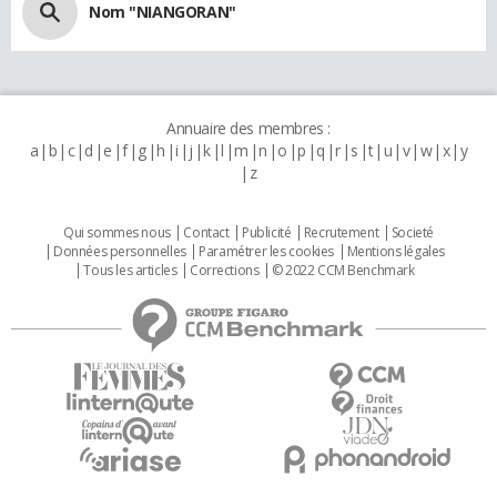
Nom "NIANGORAN"
Annuaire des membres :
a
b
c
d
e
f
g
h
i
j
k
l
m
n
o
p
q
r
s
t
u
v
w
x
y
z
Qui sommes nous
Contact
Publicité
Recrutement
Societé
Données personnelles
Paramétrer les cookies
Mentions légales
Tous les articles
Corrections
© 2022 CCM Benchmark