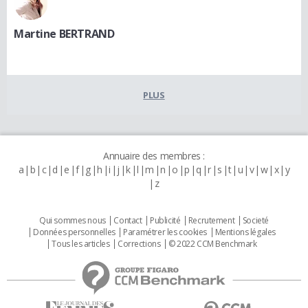
Martine BERTRAND
PLUS
Annuaire des membres :
a
b
c
d
e
f
g
h
i
j
k
l
m
n
o
p
q
r
s
t
u
v
w
x
y
z
Qui sommes nous
Contact
Publicité
Recrutement
Societé
Données personnelles
Paramétrer les cookies
Mentions légales
Tous les articles
Corrections
© 2022 CCM Benchmark