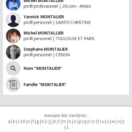
Michel MONTALLIER
profil professionnel | 2R.com - Artiste
Yannick MONTALIER
profil personnel | SAINTE CHRISTINE
Michel MONTALLIER
profil personnel | TOULOUSE ET PARIS
Stephane MONTALIER
profil personnel | CENON
Nom "MONTALIER"
Famille "MONTALIER"
Annuaire des membres :
a
b
c
d
e
f
g
h
i
j
k
l
m
n
o
p
q
r
s
t
u
v
w
x
y
z