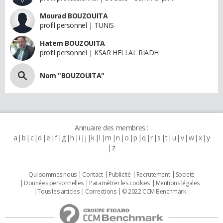
Mourad BOUZOUITA
profil personnel | TUNIS
Hatem BOUZOUITA
profil personnel | KSAR HELLAL RIADH
Nom "BOUZOUITA"
Annuaire des membres :
a
b
c
d
e
f
g
h
i
j
k
l
m
n
o
p
q
r
s
t
u
v
w
x
y
z
Qui sommes nous
Contact
Publicité
Recrutement
Societé
Données personnelles
Paramétrer les cookies
Mentions légales
Tous les articles
Corrections
© 2022 CCM Benchmark