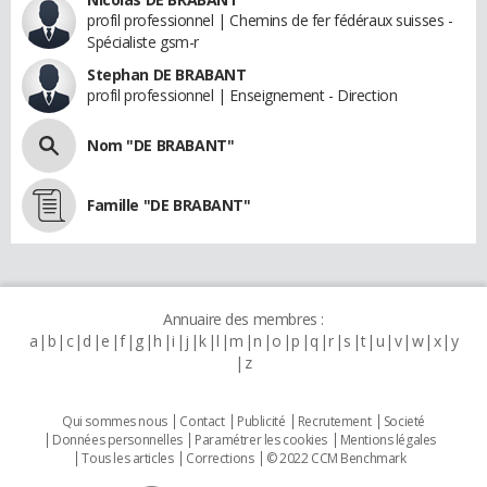
profil professionnel | Chemins de fer fédéraux suisses -
Spécialiste gsm-r
Stephan DE BRABANT
profil professionnel | Enseignement - Direction
Nom "DE BRABANT"
Famille "DE BRABANT"
Annuaire des membres :
a
b
c
d
e
f
g
h
i
j
k
l
m
n
o
p
q
r
s
t
u
v
w
x
y
z
Qui sommes nous
Contact
Publicité
Recrutement
Societé
Données personnelles
Paramétrer les cookies
Mentions légales
Tous les articles
Corrections
© 2022 CCM Benchmark