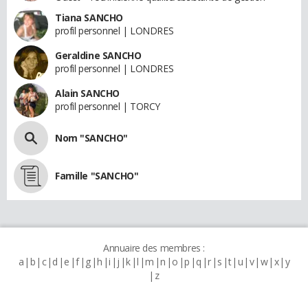
Tiana SANCHO
profil personnel | LONDRES
Geraldine SANCHO
profil personnel | LONDRES
Alain SANCHO
profil personnel | TORCY
Nom "SANCHO"
Famille "SANCHO"
Annuaire des membres :
a
b
c
d
e
f
g
h
i
j
k
l
m
n
o
p
q
r
s
t
u
v
w
x
y
z