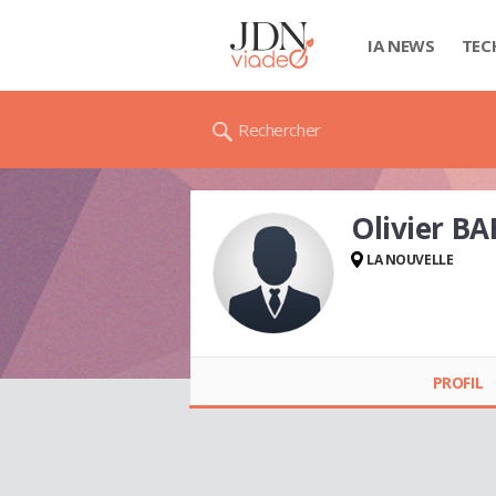
IA NEWS
TEC
Rechercher
Olivier B
LA NOUVELLE
Olivier BAREGE
PROFIL