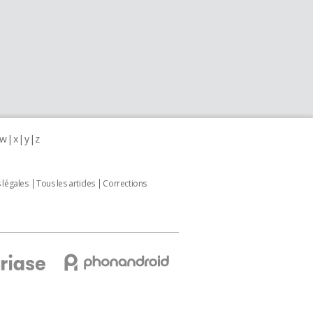
w
x
y
z
 légales
Tous les articles
Corrections