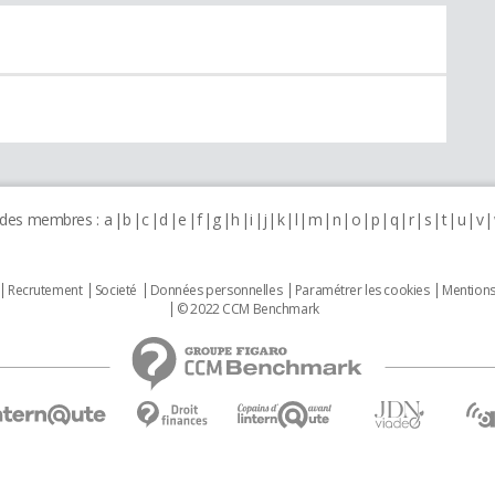
 des membres :
a
b
c
d
e
f
g
h
i
j
k
l
m
n
o
p
q
r
s
t
u
v
Recrutement
Societé
Données personnelles
Paramétrer les cookies
Mentions
© 2022 CCM Benchmark