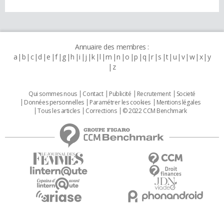
Annuaire des membres :
a
b
c
d
e
f
g
h
i
j
k
l
m
n
o
p
q
r
s
t
u
v
w
x
y
z
Qui sommes nous
Contact
Publicité
Recrutement
Societé
Données personnelles
Paramétrer les cookies
Mentions légales
Tous les articles
Corrections
© 2022 CCM Benchmark