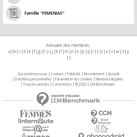
Famille "FEMENIAS"
Annuaire des membres :
a
b
c
d
e
f
g
h
i
j
k
l
m
n
o
p
q
r
s
t
u
v
w
x
y
z
Qui sommes nous
Contact
Publicité
Recrutement
Societé
Données personnelles
Paramétrer les cookies
Mentions légales
Tous les articles
Corrections
© 2022 CCM Benchmark