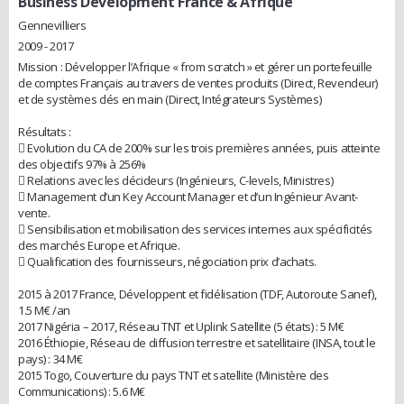
Business Development France & Afrique
Gennevilliers
2009 - 2017
Mission : Développer l’Afrique « from scratch » et gérer un portefeuille
de comptes Français au travers de ventes produits (Direct, Revendeur)
et de systèmes clés en main (Direct, Intégrateurs Systèmes)
Résultats :
 Evolution du CA de 200% sur les trois premières années, puis atteinte
des objectifs 97% à 256%
 Relations avec les décideurs (Ingénieurs, C-levels, Ministres)
 Management d’un Key Account Manager et d’un Ingénieur Avant-
vente.
 Sensibilisation et mobilisation des services internes aux spécificités
des marchés Europe et Afrique.
 Qualification des fournisseurs, négociation prix d’achats.
2015 à 2017 France, Développent et fidélisation (TDF, Autoroute Sanef),
1.5 M€ /an
2017 Nigéria – 2017, Réseau TNT et Uplink Satellite (5 états) : 5 M€
2016 Éthiopie, Réseau de diffusion terrestre et satellitaire (INSA, tout le
pays) : 34 M€
2015 Togo, Couverture du pays TNT et satellite (Ministère des
Communications) : 5.6 M€