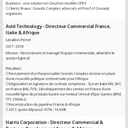
Business : une solution en Cloud en modèle OPEX
 Clients finaux : Grands Comptes adressés et Proof of Concept
organisés
Avid Technology
- Directeur Commercial France,
Italie & Afrique
Levallois Perret
2017 - 2018
Mission : Reconstruire et managé l’équipe commerciale, atteindre le
quota régional
Résultats :
 Recrutement d’un Responsable Grands Comptes et mise en place
d’une nouvelle politique commerciale pour l’Afrique
 Négociation et signature de contrats complexes : SLA en Italie RAI, SKY,
en France (M6, TV5) ; Développement des ventes en France d’une
nouvelle ligne de produits basée sur moteur Unreal d'Epic Games (BFM,
TF1, CANAL+).
 Reconstruction du pipeline, France & Afrique
 2017, quota dépassé 107% ; 14.4 M€
Harris Corporation
- Directeur Commercial &