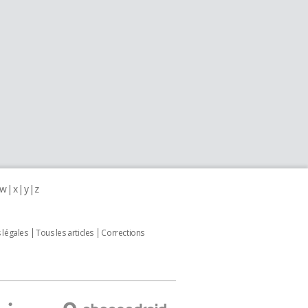
w
x
y
z
 légales
Tous les articles
Corrections