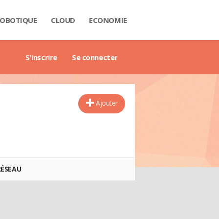
OBOTIQUE
CLOUD
ECONOMIE
 DATA
RIÈRE
NTECH
USTRIE
H
RTECH
TRIMOINE
ANTIQUE
AIL
O
ART CITY
B3
GAZINE
RES BLANCS
DE DE L'ENTREPRISE DIGITALE
DE DE L'IMMOBILIER
DE DE L'INTELLIGENCE ARTIFICIELLE
DE DES IMPÔTS
DE DES SALAIRES
IDE DU MANAGEMENT
DE DES FINANCES PERSONNELLES
GET DES VILLES
X IMMOBILIERS
TIONNAIRE COMPTABLE ET FISCAL
TIONNAIRE DE L'IOT
TIONNAIRE DU DROIT DES AFFAIRES
CTIONNAIRE DU MARKETING
CTIONNAIRE DU WEBMASTERING
TIONNAIRE ÉCONOMIQUE ET FINANCIER
S'inscrire
Se connecter
Ajouter
RÉSEAU