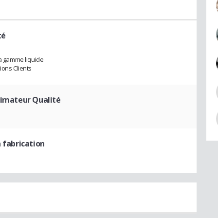
té
la gamme liquide
ions Clients
nimateur Qualité
 fabrication