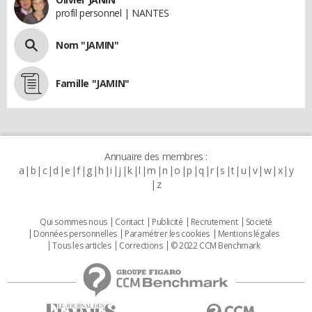
profil personnel | NANTES
Nom "JAMIN"
Famille "JAMIN"
Annuaire des membres :
a
b
c
d
e
f
g
h
i
j
k
l
m
n
o
p
q
r
s
t
u
v
w
x
y
z
Qui sommes nous
Contact
Publicité
Recrutement
Societé
Données personnelles
Paramétrer les cookies
Mentions légales
Tous les articles
Corrections
© 2022 CCM Benchmark