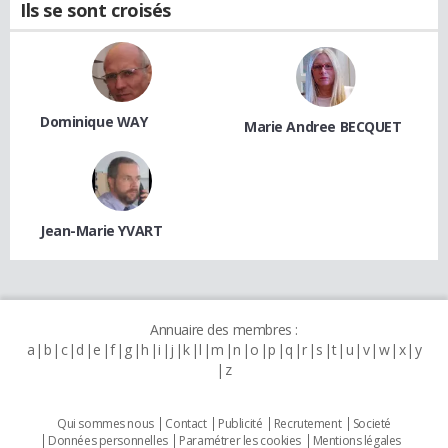
Ils se sont croisés
Dominique WAY
Marie Andree BECQUET
Jean-Marie YVART
Annuaire des membres :
a
b
c
d
e
f
g
h
i
j
k
l
m
n
o
p
q
r
s
t
u
v
w
x
y
z
Qui sommes nous
Contact
Publicité
Recrutement
Societé
Données personnelles
Paramétrer les cookies
Mentions légales