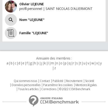
Olivier LEJEUNE
profil personnel | SAINT NICOLAS D'ALIERMONT
Nom "LEJEUNE"
Famille "LEJEUNE"
Annuaire des membres :
a
b
c
d
e
f
g
h
i
j
k
l
m
n
o
p
q
r
s
t
u
v
w
x
y
z
Qui sommes nous
Contact
Publicité
Recrutement
Societé
Données personnelles
Paramétrer les cookies
Mentions légales
Tous les articles
Corrections
© 2022 CCM Benchmark