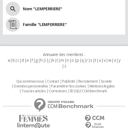
Nom "LEMPERRIERE"
Famille "LEMPERRIERE"
Annuaire des membres :
a
b
c
d
e
f
g
h
i
j
k
l
m
n
o
p
q
r
s
t
u
v
w
x
y
z
Qui sommes nous
Contact
Publicité
Recrutement
Societé
Données personnelles
Paramétrer les cookies
Mentions légales
Tous les articles
Corrections
© 2022 CCM Benchmark