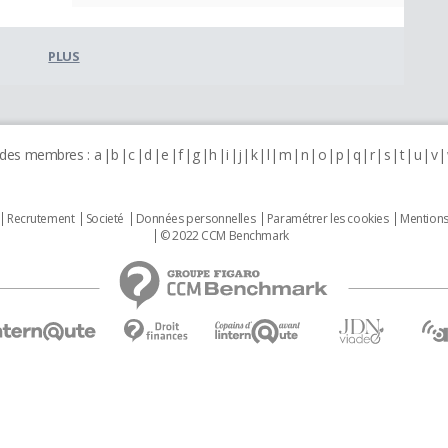
PLUS
 des membres :
a
b
c
d
e
f
g
h
i
j
k
l
m
n
o
p
q
r
s
t
u
v
Recrutement
Societé
Données personnelles
Paramétrer les cookies
Mentions
© 2022 CCM Benchmark