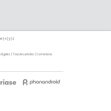
w
x
y
z
 légales
Tous les articles
Corrections