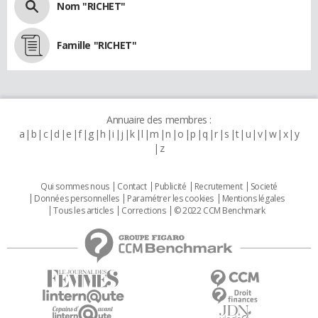
Nom "RICHET"
Famille "RICHET"
Annuaire des membres :
a
b
c
d
e
f
g
h
i
j
k
l
m
n
o
p
q
r
s
t
u
v
w
x
y
z
Qui sommes nous
Contact
Publicité
Recrutement
Societé
Données personnelles
Paramétrer les cookies
Mentions légales
Tous les articles
Corrections
© 2022 CCM Benchmark